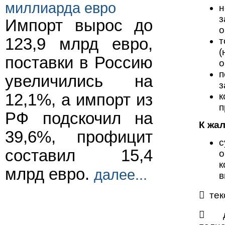
миллиарда евро
н
з
Импорт вырос до
о
123,9 млрд евро,
т
(
поставки в Россию
о
п
увеличились на
з
к
12,1%, а импорт из
п
РФ подскочил на
К жа
39,6%, профицит
с
составил 15,4
о
к
млрд евро.
далее...
в
 тек
 до