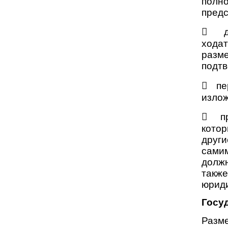
полн
предс
 до
хода
разм
подтв
 пе
излож
 пр
кото
друг
сами
должн
такж
юриди
Госу
Разм