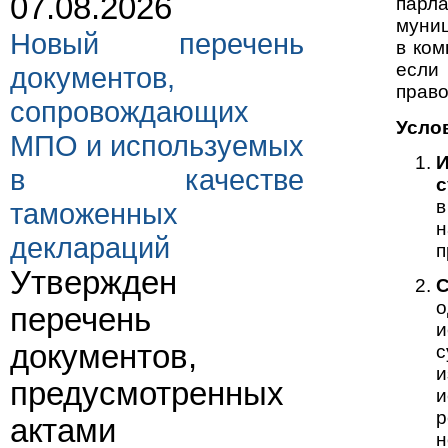
07.08.2026
парл
муниц
Новый перечень
в ком
если
документов,
прав
сопровождающих
Усло
МПО и используемых
И
в качестве
с
в
таможенных
н
деклараций
п
Утвержден
С
о
перечень
и
документов,
с
и
предусмотренных
и
р
актами
н