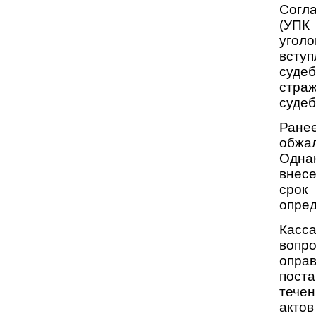
Согла
(УПК
угол
вступ
суде
страж
судеб
Ране
обжа
Одна
внес
срок
опред
Касс
вопр
опра
поста
течен
актов