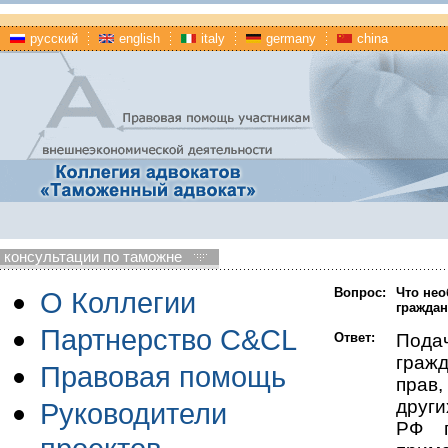
русский
english
italy
germany
china
консультации по таможне
Вопрос:
Что нео
О Коллегии
граждан
Партнерство C&CL
Ответ:
Пода
граж
Правовая помощь
прав
други
Руководители
РФ п