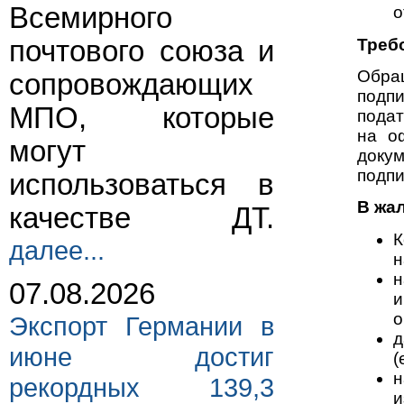
Всемирного
о
Треб
почтового союза и
Обра
сопровождающих
подпи
МПО, которые
подат
на о
могут
доку
подп
использоваться в
В жа
качестве ДТ.
К
далее...
н
н
07.08.2026
и
о
Экспорт Германии в
д
июне достиг
(
н
рекордных 139,3
и