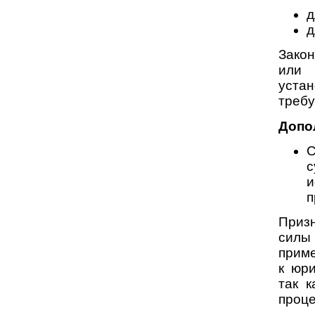
д
д
Закон
или 
уста
требу
Допо
С
с
и
п
Приз
силы 
приме
к юр
так 
проце