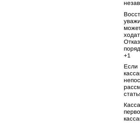
незав
Восс
уваж
може
хода
Отка
поряд
+1
Если
кас
непо
рас
стать
Касс
перво
касса