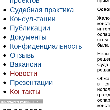
проектов
прим
Судебная практика
Осно
Консультации
Жало
конс
Публикации
интер
оспа
Документы
этом
Конфиденциальность
была 
Нель
Отзывы
решен
Вакансии
Суда
реша
Новости
Обжал
Презентации
в ко
испол
Контакты
граж
осп
последние новости
конст